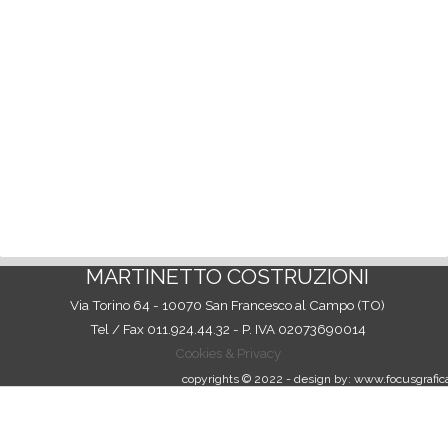
MARTINETTO COSTRUZIONI
Via Torino 64 - 10070 San Francesco al Campo (TO)
Tel / Fax 011.924.44.32 - P. IVA
02073690014
Cookies & Privacy
copyrights © 2022 - design by: www.focusgrafica
Torna ai contenuti