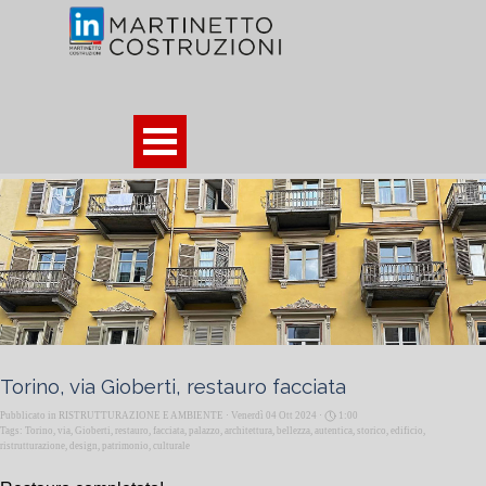
Vai ai contenuti
Salta menù
Torino, via Gioberti, restauro facciata
Pubblicato in
RISTRUTTURAZIONE E AMBIENTE
· Venerdì 04 Ott 2024 ·
1:00
Tags:
Torino
,
via
,
Gioberti
,
restauro
,
facciata
,
palazzo
,
architettura
,
bellezza
,
autentica
,
storico
,
edificio
,
ristrutturazione
,
design
,
patrimonio
,
culturale