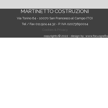
MARTINETTO COSTRUZIONI
Via Torino 64 - 10070 San Francesco al Campo (TO)
Tel / Fax 011.924.44.32 - P. IVA
02073690014
Cookies & Privacy
copyrights © 2022 - design by: www.focusgrafica
Torna ai contenuti