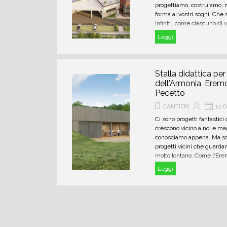
progettiamo, costruiamo, 
forma ai vostri sogni. Che 
infiniti, come ciascuno di v
Leggi
Stalla didattica per
dell'Armonia, Eremo
Pecetto
CANTIERI
12 D
Ci sono progetti fantastic
crescono vicino a noi e mag
conosciamo appena. Ma so
progetti vicini che guarda
molto lontano. Come l'Ere
che da qualche anno è dive
Leggi
quarto “arsenale” del Ser