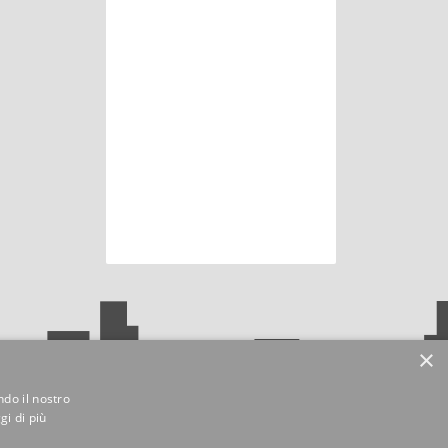
×
ndo il nostro
gi di più