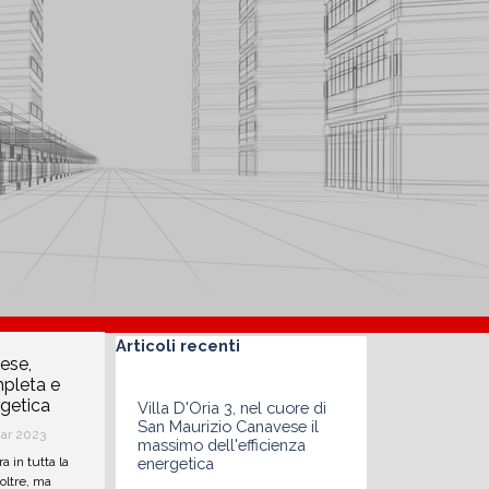
Salta blocco Articoli recenti
Articoli recenti
ese,
mpleta e
rgetica
Villa D'Oria 3, nel cuore di
San Maurizio Canavese il
ar 2023
massimo dell'efficienza
a in tutta la
energetica
 oltre, ma