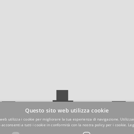
Questo sito web utilizza cookie
web utilizza i cookie per migliorare la tua esperienza di navigazione. Utilizza
 acconsenti a tutti i cookie in conformità con la nostra policy per i cookie.
Leg
ZIONI