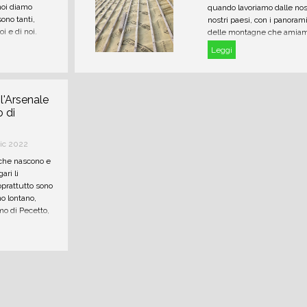
noi diamo
quando lavoriamo dalle nost
sono tanti,
nostri paesi, con i panorami 
oi e di noi.
delle montagne che amiamo
costruire e ristrutturare è 
Leggi
bello!
 l'Arsenale
 di
ic 2022
i che nascono e
ari li
prattutto sono
no lontano,
mo di Pecetto,
ntato il
mig