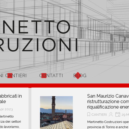
Salta menù
NI
CANTIERI
CONTATTI
BLOG
bbricati in
San Maurizio Canav
ale
ristrutturazione co
riqualificazione ene
pr 2023
CANTIERI
29 M
artinetto
za dei settori
Martinetto Costruzioni oper
do lavoriamo,
provincia di Torino e anche