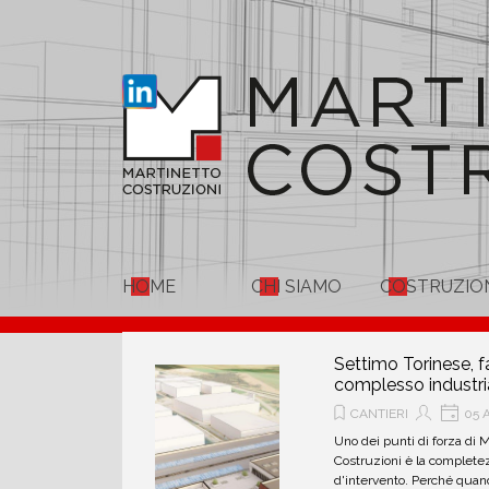
Vai ai contenuti
HOME
CHI SIAMO
COSTRUZIO
Settimo Torinese, fa
complesso industri
CANTIERI
05 A
Uno dei punti di forza di M
Costruzioni è la completez
d'intervento. Perché quan