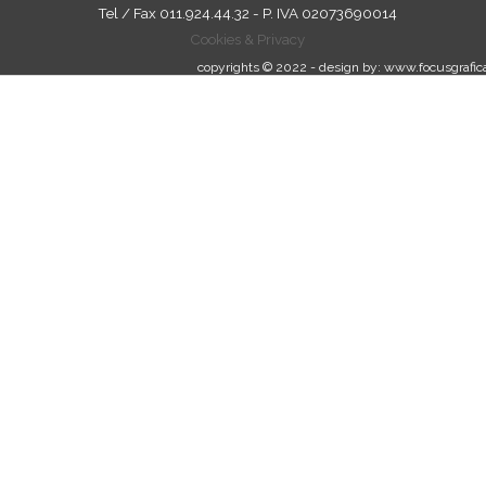
Tel / Fax 011.924.44.32 - P. IVA
02073690014
Cookies & Privacy
copyrights © 2022 - design by: www.focusgrafica
Torna ai contenuti