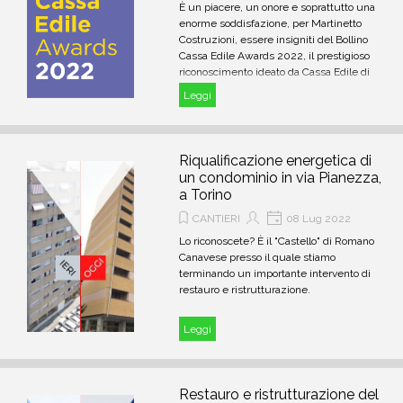
È un piacere, un onore e soprattutto una
enorme soddisfazione, per Martinetto
Costruzioni, essere insigniti del Bollino
Cassa Edile Awards 2022, il prestigioso
riconoscimento ideato da Cassa Edile di
Bari, organizzato dalla Commissione
Leggi
Nazionale Paritetica delle Casse Edili e
promosso da SAIE.
Riqualificazione energetica di
un condominio in via Pianezza,
a Torino
CANTIERI
08 Lug 2022
Lo riconoscete? È il "Castello" di Romano
Canavese presso il quale stiamo
terminando un importante intervento di
restauro e ristrutturazione.
Leggi
Restauro e ristrutturazione del