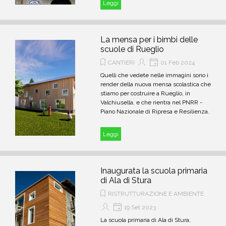
riportando alla luce la bellezza autentica
Leggi
di questo storico edificio.
La mensa per i bimbi delle
scuole di Rueglio
CANTIERI
01 Feb 2024
Quelli che vedete nelle immagini sono i
render della nuova mensa scolastica che
stiamo per costruire a Rueglio, in
Valchiusella, e che rientra nel PNRR -
Piano Nazionale di Ripresa e Resilienza.
Leggi
Inaugurata la scuola primaria
di Ala di Stura
RISTRUTTURAZIONE E AMBIENTE
19 Set 2023
La scuola primaria di Ala di Stura,