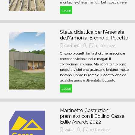
montagne che amiamo... beh, costruire e
ristrutturare è ancora più bello!
Leggi
Stalla didattica per l'Arsenale
dell'Armonia, Eremo di Pecetto
CANTIERI
12 Dic 2022
Ci sono progetti fantastici che nascono e
crescono vicino a noi e magari li
conosciamo appena. Ma soprattutto sono
progetti vicini che guardano lontano, molto
lontano. Come l'Eremo di Pecetto, che da
qualche anno è diventato il quarto
“arsenale” del Sermig
Leggi
Martinetto Costruzioni
premiato con il Bollino Cassa
Edile Awards 2022
VARIE
07 Dic 2022