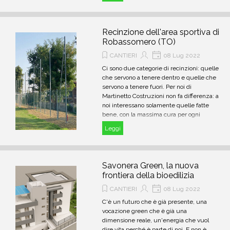
prefabbricate.
Recinzione dell'area sportiva di
Robassomero (TO)
CANTIERI
08 Lug 2022
Ci sono due categorie di recinzioni: quelle
che servono a tenere dentro e quelle che
servono a tenere fuori. Per noi di
Martinetto Costruzioni non fa differenza: a
noi interessano solamente quelle fatte
bene, con la massima cura per ogni
dettaglio.
Leggi
Savonera Green, la nuova
frontiera della bioedilizia
CANTIERI
08 Lug 2022
C'è un futuro che è già presente, una
vocazione green che è già una
dimensione reale, un'energia che vuol
dire vita perché è parte di noi. E non è