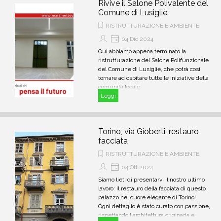
Rivive il Salone Polivalente del
Comune di Lusigliè
RISTRUTTURAZIONE E AMBIENTE
04 Dic 2024
Qui abbiamo appena terminato la
ristrutturazione del Salone Polifunzionale
del Comune di Lusigliè, che potrà così
tornare ad ospitare tutte le iniziative della
comunità locale.
Leggi
Torino, via Gioberti, restauro
facciata
RISTRUTTURAZIONE E AMBIENTE
04 Ott 2024
Siamo lieti di presentarvi il nostro ultimo
lavoro: il restauro della facciata di questo
palazzo nel cuore elegante di Torino!
Ogni dettaglio è stato curato con passione,
rispettando l'architettura originaria e