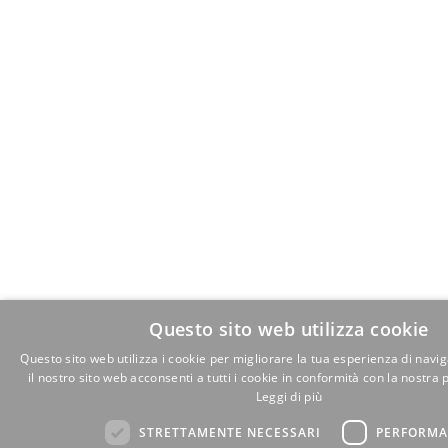
Questo sito web utilizza cookie
Questo sito web utilizza i cookie per migliorare la tua esperienza di navi
il nostro sito web acconsenti a tutti i cookie in conformità con la nostra p
Leggi di più
STRETTAMENTE NECESSARI
PERFORMA