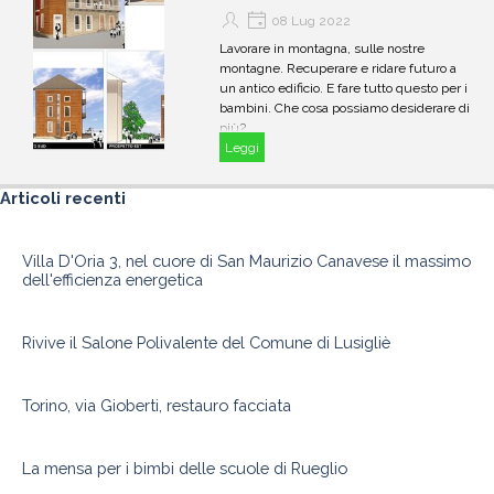
08 Lug 2022
Lavorare in montagna, sulle nostre
montagne. Recuperare e ridare futuro a
un antico edificio. E fare tutto questo per i
bambini. Che cosa possiamo desiderare di
più?
Leggi
Salta blocco Articoli recenti
Articoli recenti
Villa D'Oria 3, nel cuore di San Maurizio Canavese il massimo
dell'efficienza energetica
Rivive il Salone Polivalente del Comune di Lusigliè
Torino, via Gioberti, restauro facciata
La mensa per i bimbi delle scuole di Rueglio