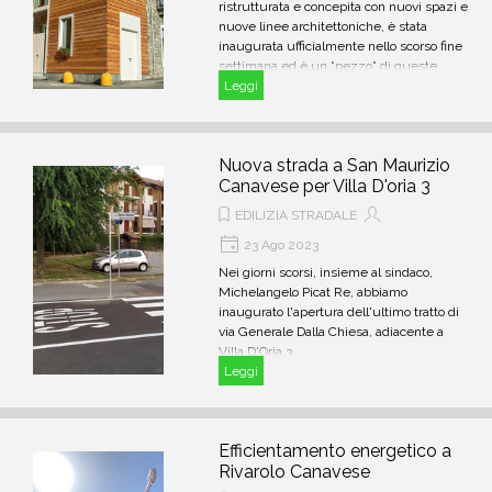
ristrutturata e concepita con nuovi spazi e
nuove linee architettoniche, è stata
inaugurata ufficialmente nello scorso fine
settimana ed è un "pezzo" di queste
montagne.
Leggi
Nuova strada a San Maurizio
Canavese per Villa D'oria 3
EDILIZIA STRADALE
23 Ago 2023
Nei giorni scorsi, insieme al sindaco,
Michelangelo Picat Re, abbiamo
inaugurato l'apertura dell'ultimo tratto di
via Generale Dalla Chiesa, adiacente a
Villa D'Oria 3.
Leggi
Efficientamento energetico a
Rivarolo Canavese