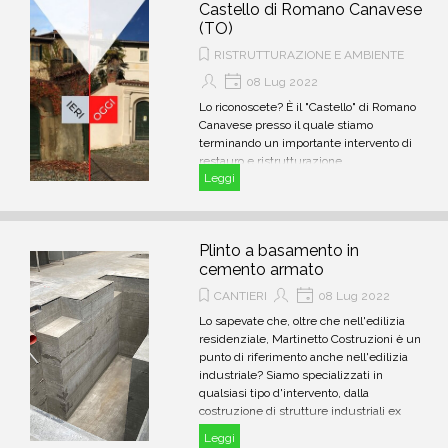
Castello di Romano Canavese
(TO)
RISTRUTTURAZIONE E AMBIENTE
08 Lug 2022
Lo riconoscete? È il "Castello" di Romano
Canavese presso il quale stiamo
terminando un importante intervento di
restauro e ristrutturazione.
Leggi
Plinto a basamento in
cemento armato
CANTIERI
08 Lug 2022
Lo sapevate che, oltre che nell'edilizia
residenziale, Martinetto Costruzioni è un
punto di riferimento anche nell'edilizia
industriale? Siamo specializzati in
qualsiasi tipo d'intervento, dalla
costruzione di strutture industriali ex
novo fino all'ampliamento e alla
Leggi
manutenzione periodica di strutture